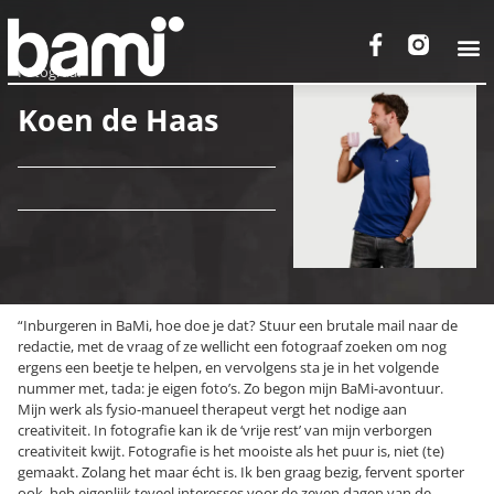
Fotograaf
Koen de Haas
“Inburgeren in BaMi, hoe doe je dat? Stuur een brutale mail naar de
redactie, met de vraag of ze wellicht een fotograaf zoeken om nog
ergens een beetje te helpen, en vervolgens sta je in het volgende
nummer met, tada: je eigen foto’s. Zo begon mijn BaMi-avontuur.
Mijn werk als fysio-manueel therapeut vergt het nodige aan
creativiteit. In fotografie kan ik de ‘vrije rest’ van mijn verborgen
creativiteit kwijt. Fotografie is het mooiste als het puur is, niet (te)
gemaakt. Zolang het maar écht is. Ik ben graag bezig, fervent sporter
ook, heb eigenlijk teveel interesses voor de zeven dagen van de