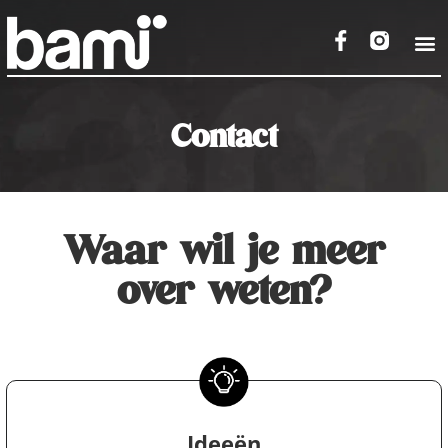
Contact
Waar wil je meer
over weten?
Ideeën