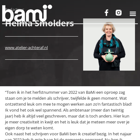
Redacteur
Helma Smolders
www.atelier-achteraf.nl
“Toen ik in het herfstnummer van 2022 van BaMi een oproep zag
staan om je te melden als schrijver, twijfelde ik geen moment. Wat
ontzettend leuk om mee te mogen werken aan zo’n fantastisch blad!
Ik vond het ook wel spannend. Als ambtenaar (meer dan twintig
jaar) heb ik altijd veel geschreven, maar dat is toch anders. Hier kun
je meer creativiteit in kwijt en het is leuk dat je meteen meer over je
eigen dorp te weten komt.
Ook naast het schrijven voor BaMi ben ik creatief bezig. In het najaar
van 2022 heb ik mijn baan bij de gemeente opgezegd. Nu ben ik