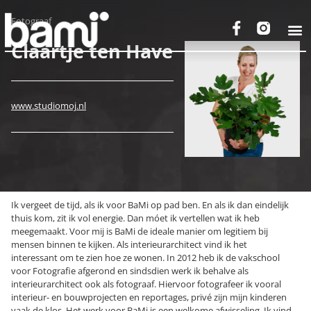
Fotograaf
Claartje ten Have
www.studiomoj.nl
Ik vergeet de tijd, als ik voor BaMi op pad ben. En als ik dan eindelijk
thuis kom, zit ik vol energie. Dan móet ik vertellen wat ik heb
meegemaakt. Voor mij is BaMi de ideale manier om legitiem bij
mensen binnen te kijken. Als interieurarchitect vind ik het
interessant om te zien hoe ze wonen. In 2012 heb ik de vakschool
voor Fotografie afgerond en sindsdien werk ik behalve als
interieurarchitect ook als fotograaf. Hiervoor fotografeer ik vooral
interieur- en bouwprojecten en reportages, privé zijn mijn kinderen
vaak de klos. Het werk voor BaMi is een welkome afwisseling. Ik vind