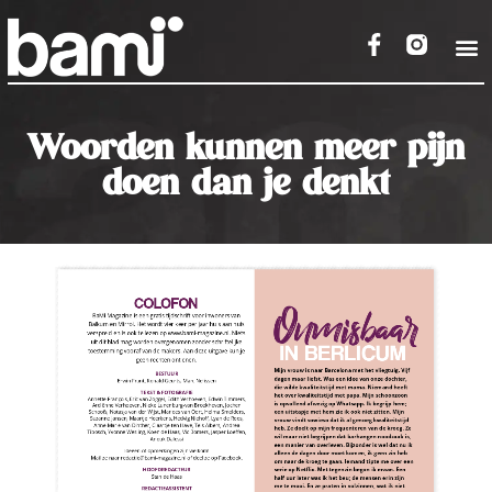
Woorden kunnen meer pijn
doen dan je denkt