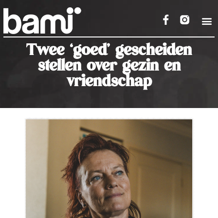
Twee ‘goed’ gescheiden
stellen over gezin en
vriendschap