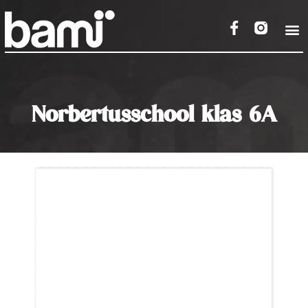
Norbertusschool klas 6A