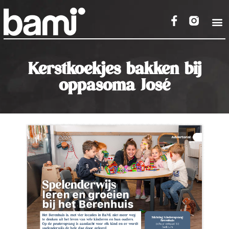
Kerstkoekjes bakken bij
oppasoma José