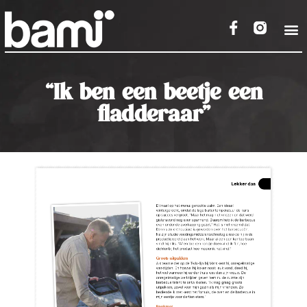
“Ik ben een beetje een
fladderaar”