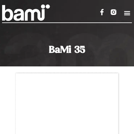
BaMi 35