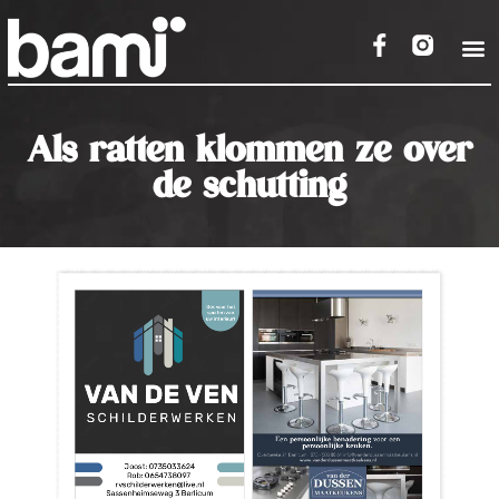
Als ratten klommen ze over
de schutting